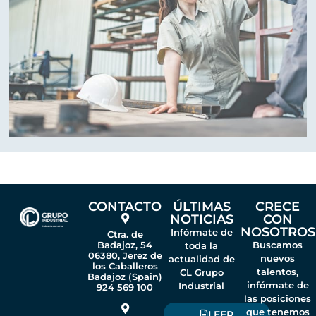
CONTACTO
ÚLTIMAS
CRECE
NOTICIAS
CON
NOSOTROS
Infórmate de
Ctra. de
Badajoz, 54
Buscamos
toda la
06380, Jerez de
nuevos
actualidad de
los Caballeros
talentos,
CL Grupo
Badajoz (Spain)
infórmate de
Industrial
924 569 100
las posiciones
que tenemos
LEER