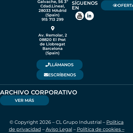
Galvache, 56 3º
SÍGUENOS
OFERT
Cdad.Lineal,
EN
28033 MAdrid
(Spain)
915 713 299
Av. Remolar, 2
08820 El Prat
de Llobregat
Barcelona
(Spain)
LLÁMANOS
ESCRÍBENOS
ARCHIVO CORPORATIVO
VER MÁS
© Copyright 2026 – CL Grupo Industrial –
Política
de privacidad
–
Aviso Legal
–
Política de cookies –