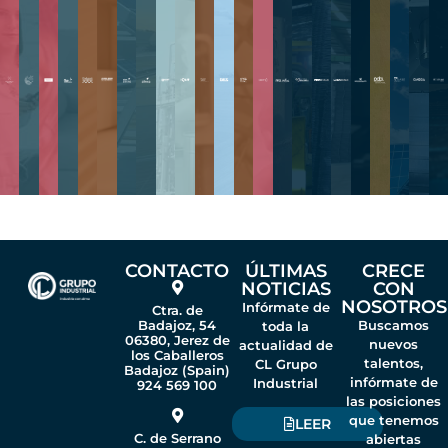
CONTACTO
ÚLTIMAS
CRECE
NOTICIAS
CON
NOSOTROS
Infórmate de
Ctra. de
Badajoz, 54
Buscamos
toda la
06380, Jerez de
nuevos
actualidad de
los Caballeros
talentos,
CL Grupo
Badajoz (Spain)
infórmate de
Industrial
924 569 100
las posiciones
que tenemos
LEER
C. de Serrano
abiertas